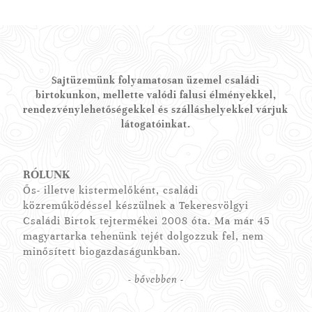
Sajtüzemünk folyamatosan üzemel családi
birtokunkon, mellette valódi falusi élményekkel,
rendezvénylehetőségekkel és szálláshelyekkel várjuk
látogatóinkat.
RÓLUNK
Ős- illetve kistermelőként, családi
közreműködéssel készülnek a Tekeresvölgyi
Családi Birtok tejtermékei 2008 óta. Ma már 45
magyartarka tehenünk tejét dolgozzuk fel, nem
minősített biogazdaságunkban.
- bővebben -
Fontosnak tartjuk, hogy segítsünk megismertetni az