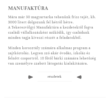
MANUFAKTÚRA
A hozzánk ellátogatók meg is szállhatnak nálunk,
igényesen kivitelezett családi apartmanokban.
Mára már 50 magyartarka tehenünk friss tejét, kb.
3000 litert dolgozunk fel hétről hétre.
A Tekeresvölgyi Manufaktúra a kezdetektől fogva
családi vállalkozásként működik, így családunk
minden tagja kiveszi részét a feladatokból.
Minden korosztály számára alkalmas program a
sajtkóstolás. Legyen szó akár óvodás, iskolás és
felnőtt csoportról. 10 főtől bárki számára lehetőség
van személyre szabott látogatás kialakítására.
részletek